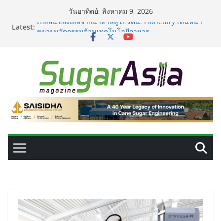
Skip
วันอาทิตย์, สิงหาคม 9, 2026
to
Latest:
เปลี่ยนของเสียจากน้ำตาลสู่โปรตีน: Planetary เดินหน้า
content
ขยายนวัตกรรมด้านเทคโนโลยีอาหาร
GC เปิดโรงงาน NatureWorks แห่งใหม่ ผลิต PLA ครบ
วงจร ดันไทยสู่ศูนย์กลางไบโอพลาสติกของเอเชีย
อุตสาหกรรมเอทานอลไทยพร้อมรับ E20 โรงงาน 28 แห่งมี
กำลังผลิตรวม 7.2 ล้านลิตร/วัน
เครื่องแยกสีความแม่นยำสูง ยกระดับคุณภาพน้ำตาลและ
ประสิทธิภาพการผลิต
VEGAPULS Air: โซลูชันอัจฉริยะสำหรับการบริหารจัดการ
ถังเก็บในอุตสาหกรรมน้ำตาล