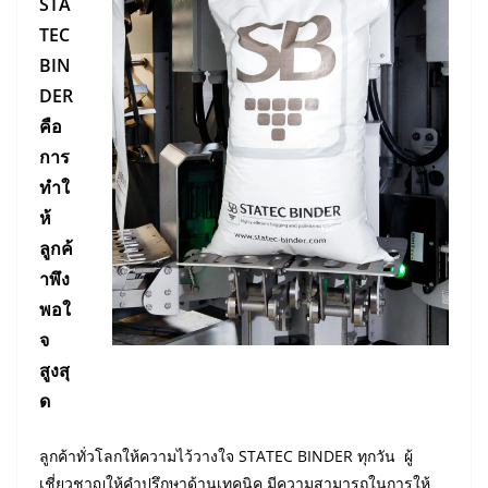
STA
TEC
BIN
DER
คือ
การ
ทำใ
ห้
ลูกค้
าพึง
พอใ
จ
สูงสุ
ด
ลูกค้าทั่วโลกให้ความไว้วางใจ STATEC BINDER ทุกวัน ผู้
เชี่ยวชาญให้คำปรึกษาด้านเทคนิค มีความสามารถในการให้