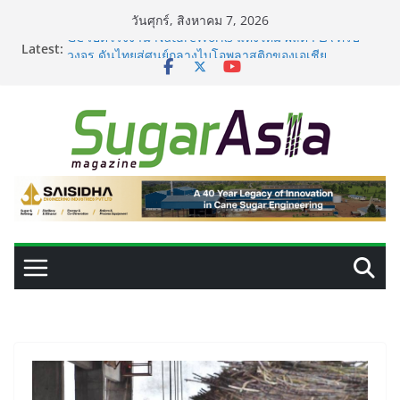
Skip
วันศุกร์, สิงหาคม 7, 2026
to
GC เปิดโรงงาน NatureWorks แห่งใหม่ ผลิต PLA ครบ
Latest:
content
วงจร ดันไทยสู่ศูนย์กลางไบโอพลาสติกของเอเชีย
อุตสาหกรรมเอทานอลไทยพร้อมรับ E20 โรงงาน 28 แห่งมี
กำลังผลิตรวม 7.2 ล้านลิตร/วัน
เครื่องแยกสีความแม่นยำสูง ยกระดับคุณภาพน้ำตาลและ
ประสิทธิภาพการผลิต
VEGAPULS Air: โซลูชันอัจฉริยะสำหรับการบริหารจัดการ
ถังเก็บในอุตสาหกรรมน้ำตาล
เปลี่ยนของเสียจากน้ำตาลสู่โปรตีน: Planetary เดินหน้า
ขยายนวัตกรรมด้านเทคโนโลยีอาหาร