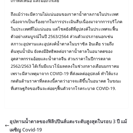
เกาหลีเหนือ และมองโกเลีย
ถึงแม้ว่าจะมีความไม่แน่นอนของราคาน้ำตาลภายในประเทศ
เนื่องจากเป็นเรื่องยากในการประเมินสืบเนื่องมาจากการบริโภค
ในประเทศที่ไม่แน่นอน แต่โชคยังดีที่อุปสงค์ในประเทศจะฟื้น
ตัวอย่างสมบูรณ์ในปี 2563/2564 ส่วนตัวแปรภายนอกเช่น
สภาวะอุปทานและอุปสงค์น้ำตาลในบราซิล อินเดีย รวมถึง
ต้นทุนน้ำมัน ยังคงมีอิทธิพลต่อราคาน้ำตาลในอนาคตของ
อุตสาหกรรมอ้อยและน้ำตาลจีน ส่วนราคาในปีการตลาด
2562/2563 ได้เริ่มมีแนวโน้มลดลงในช่วงกลางเดือนมกราคม
เพราะมีสาเหตุมาจาก COVID-19 ที่ส่งผลต่ออุปสงค์ ทำให้แรง
กดดันด้านราคาที่ลดลงนี้คาดว่าอาจจะดีขึ้นในอนาคต ในขณะ
ที่เศรษฐกิจของจีนจะค่อยๆฟื้นตัวจากโรคระบาด COVID-19.
อุปทานน้ำตาลของฟิลิปปินส์แตะระดับสูงสุดในรอบ 3 ปี แม้
เผชิญ Covid-19