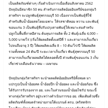
เป็นผลิตภัณฑ์ต่างๆ เริ่มดำเนินการเมื่อเดือนสิงหาคม 2562
ปัจจุบันมีสมาชิก 50 คน สำหรับการผลิตอ้อยอินทรีย์ของกลุ่มวิ
สาหกิจฯ จะปลูกพันธุ์สุพรรณบุรี 50 เนื่องจากเป็นพันธุ์ที่ใช้
สำหรับหีบน้ำอ้อยสดโดยเฉพาะ ให้รสชาติหอม หวาน และพันธุ์
ขอนแก่น 3 เป็นพันธุ์ที่ปรับปรุงสายพันธุ์ให้เหมาะสมสำหรับ
ปลูกในพื้นที่ภาคอีสาน ต้นทุนการผลิต ทั้ง 2 พันธุ์เฉลี่ย 4,000 –
5,000 บาท/ไร่ (เริ่มให้ผลผลิตตั้งแต่ปีที่ 1 และสามารถเก็บเกี่ยว
ไปจนถึงอายุ 3 ปี) ให้ผลผลิตเฉลี่ย 8 – 10 ตัน/ไร่/ปี ให้ผลผลิต
รวมทั้งหมด 24 ตัน/ปี ระยะเวลาเก็บเกี่ยว พันธุ์สุพรรณบุรี 50
สามารถเก็บเกี่ยวผลผลิตได้ตลอดทั้งปี ส่วนพันธุ์ขอนแก่น 3 เก็บ
เกี่ยวช่วงเดือนธันวาคม – เมษายน
ปัจจุบันกลุ่มวิสาหกิจฯ จะนำผลผลิตอ้อยอินทรีย์ทั้งหมด มา
แปรรูปเป็นน้ำอ้อยสด น้ำอ้อยปึก น้ำอ้อยผง และน้ำอ้อยก้อน ซึ่ง
ได้รับการรับรองจาก อย. และในส่วนของน้ำอ้อยไซรัป ขณะนี้
ทางกลุ่มวิสาหกิจฯ อยู่ระหว่างดำเนินการขอ อย. เพิ่มเติมด้วยซึ่ง
ผลิตภัณฑ์ทั้งหมดจำหน่ายภายใต้แบรนด์ ครบ. (คริสตจักร