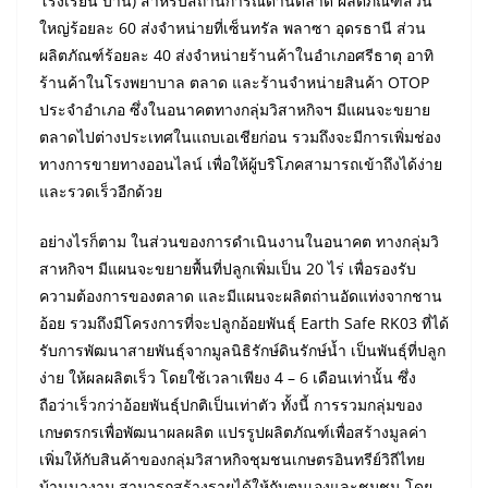
โรงเรียน บ้าน) สำหรับสถานการณ์ด้านตลาด ผลิตภัณฑ์ส่วน
ใหญ่ร้อยละ 60 ส่งจำหน่ายที่เซ็นทรัล พลาซา อุดรธานี ส่วน
ผลิตภัณฑ์ร้อยละ 40 ส่งจำหน่ายร้านค้าในอำเภอศรีธาตุ อาทิ
ร้านค้าในโรงพยาบาล ตลาด และร้านจำหน่ายสินค้า OTOP
ประจำอำเภอ ซึ่งในอนาคตทางกลุ่มวิสาหกิจฯ มีแผนจะขยาย
ตลาดไปต่างประเทศในแถบเอเชียก่อน รวมถึงจะมีการเพิ่มช่อง
ทางการขายทางออนไลน์ เพื่อให้ผู้บริโภคสามารถเข้าถึงได้ง่าย
และรวดเร็วอีกด้วย
อย่างไรก็ตาม ในส่วนของการดำเนินงานในอนาคต ทางกลุ่มวิ
สาหกิจฯ มีแผนจะขยายพื้นที่ปลูกเพิ่มเป็น 20 ไร่ เพื่อรองรับ
ความต้องการของตลาด และมีแผนจะผลิตถ่านอัดแท่งจากชาน
อ้อย รวมถึงมีโครงการที่จะปลูกอ้อยพันธุ์ Earth Safe RK03 ที่ได้
รับการพัฒนาสายพันธุ์จากมูลนิธิรักษ์ดินรักษ์น้ำ เป็นพันธุ์ที่ปลูก
ง่าย ให้ผลผลิตเร็ว โดยใช้เวลาเพียง 4 – 6 เดือนเท่านั้น ซึ่ง
ถือว่าเร็วกว่าอ้อยพันธุ์ปกติเป็นเท่าตัว ทั้งนี้ การรวมกลุ่มของ
เกษตรกรเพื่อพัฒนาผลผลิต แปรรูปผลิตภัณฑ์เพื่อสร้างมูลค่า
เพิ่มให้กับสินค้าของกลุ่มวิสาหกิจชุมชนเกษตรอินทรีย์วิถีไทย
บ้านนางาม สามารถสร้างรายได้ให้กับตนเองและชุมชน โดย