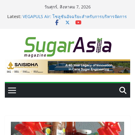
Skip
วันศุกร์, สิงหาคม 7, 2026
to
Latest:
VEGAPULS Air: โซลูชันอัจฉริยะสำหรับการบริหารจัดการ
content
ถังเก็บในอุตสาหกรรมน้ำตาล
เปลี่ยนของเสียจากน้ำตาลสู่โปรตีน: Planetary เดินหน้า
ขยายนวัตกรรมด้านเทคโนโลยีอาหาร
GC เปิดโรงงาน NatureWorks แห่งใหม่ ผลิต PLA ครบ
วงจร ดันไทยสู่ศูนย์กลางไบโอพลาสติกของเอเชีย
อุตสาหกรรมเอทานอลไทยพร้อมรับ E20 โรงงาน 28 แห่งมี
กำลังผลิตรวม 7.2 ล้านลิตร/วัน
เครื่องแยกสีความแม่นยำสูง ยกระดับคุณภาพน้ำตาลและ
ประสิทธิภาพการผลิต