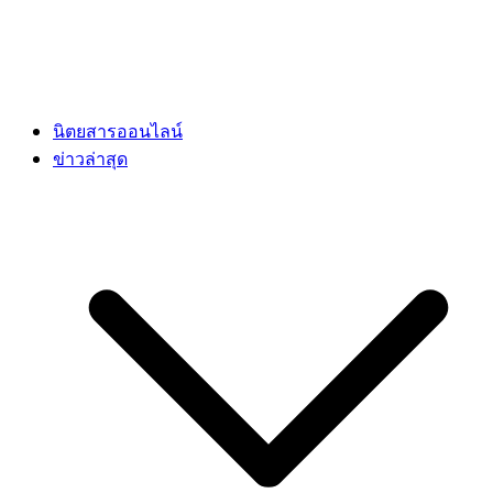
นิตยสารออนไลน์
ข่าวล่าสุด