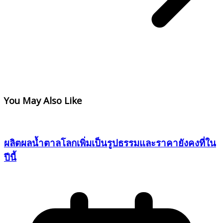
You May Also Like
ผลิตผลน้ำตาลโลกเพิ่มเป็นรูปธรรมและราคายังคงที่ใน
ปีนี้