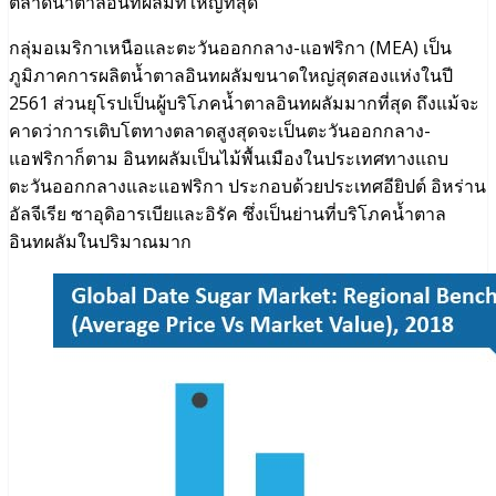
ตลาดน้ำตาลอินทผลัมที่ใหญ่ที่สุด
กลุ่มอเมริกาเหนือและตะวันออกกลาง-แอฟริกา (MEA) เป็น
ภูมิภาคการผลิตน้ำตาลอินทผลัมขนาดใหญ่สุดสองแห่งในปี
2561 ส่วนยุโรปเป็นผู้บริโภคน้ำตาลอินทผลัมมากที่สุด ถึงแม้จะ
คาดว่าการเติบโตทางตลาดสูงสุดจะเป็นตะวันออกกลาง-
แอฟริกาก็ตาม อินทผลัมเป็นไม้พื้นเมืองในประเทศทางแถบ
ตะวันออกกลางและแอฟริกา ประกอบด้วยประเทศอียิปต์ อิหร่าน
อัลจีเรีย ซาอุดิอารเบียและอิรัค ซึ่งเป็นย่านที่บริโภคน้ำตาล
อินทผลัมในปริมาณมาก