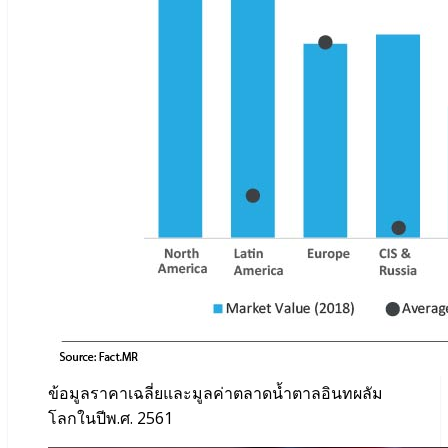
ข้อมูลราคาเฉลี่ยและมูลค่าตลาดน้ำตาลอินทผลัม
โลกในปีพ.ศ. 2561