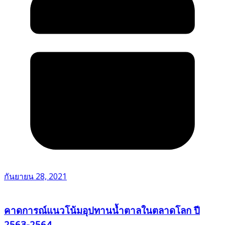
กันยายน 28, 2021
คาดการณ์แนวโน้มอุปทานน้ำตาลในตลาดโลก ปี
2563-2564