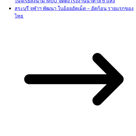
ไนจีเรียลงนาม MoU จัดตั้งโรงงานน้ำตาล 6 แห่ง
สระบุรี จุฬาฯ พัฒนา ใบอ้อยอัดเม็ด – อัดก้อน รายแรกของ
ไทย