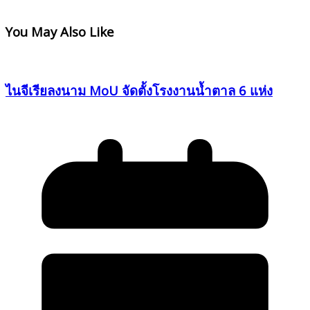
You May Also Like
ไนจีเรียลงนาม MoU จัดตั้งโรงงานน้ำตาล 6 แห่ง