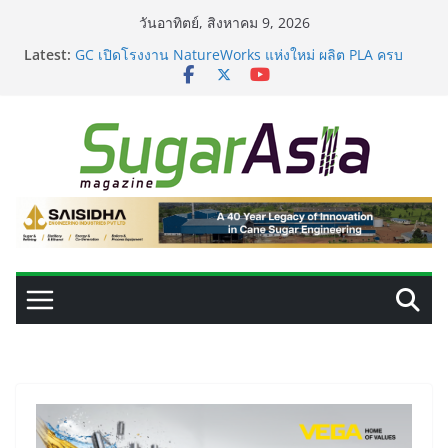
Skip
วันอาทิตย์, สิงหาคม 9, 2026
to
Latest:
GC เปิดโรงงาน NatureWorks แห่งใหม่ ผลิต PLA ครบ
content
วงจร ดันไทยสู่ศูนย์กลางไบโอพลาสติกของเอเชีย
อุตสาหกรรมเอทานอลไทยพร้อมรับ E20 โรงงาน 28 แห่งมี
กำลังผลิตรวม 7.2 ล้านลิตร/วัน
เครื่องแยกสีความแม่นยำสูง ยกระดับคุณภาพน้ำตาลและ
ประสิทธิภาพการผลิต
VEGAPULS Air: โซลูชันอัจฉริยะสำหรับการบริหารจัดการ
ถังเก็บในอุตสาหกรรมน้ำตาล
เปลี่ยนของเสียจากน้ำตาลสู่โปรตีน: Planetary เดินหน้า
ขยายนวัตกรรมด้านเทคโนโลยีอาหาร