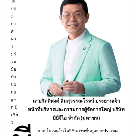
ไอ
ปร
ะ
กา
ศ
คว
า
มร่
วม
มือ
กับ
Co
na
ge
นายกิตติพงศ์ ลิ่มสุวรรณโรจน์ ประธานเจ้า
n ผู้
หน้าที่บริหารและกรรมการผู้จัดการใหญ่ บริษัท
เชี่ย
บีบีจีไอ จำกัด (มหาชน)
ว
ชาญในเทคโนโลยีชีวภาพขั้นสูงจากประเทศ