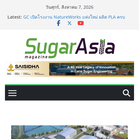
Skip
วันศุกร์, สิงหาคม 7, 2026
to
Latest:
GC เปิดโรงงาน NatureWorks แห่งใหม่ ผลิต PLA ครบ
content
วงจร ดันไทยสู่ศูนย์กลางไบโอพลาสติกของเอเชีย
อุตสาหกรรมเอทานอลไทยพร้อมรับ E20 โรงงาน 28 แห่งมี
กำลังผลิตรวม 7.2 ล้านลิตร/วัน
เครื่องแยกสีความแม่นยำสูง ยกระดับคุณภาพน้ำตาลและ
ประสิทธิภาพการผลิต
VEGAPULS Air: โซลูชันอัจฉริยะสำหรับการบริหารจัดการ
ถังเก็บในอุตสาหกรรมน้ำตาล
เปลี่ยนของเสียจากน้ำตาลสู่โปรตีน: Planetary เดินหน้า
ขยายนวัตกรรมด้านเทคโนโลยีอาหาร