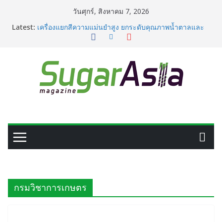
Skip
วันศุกร์, สิงหาคม 7, 2026
to
Latest:
เครื่องแยกสีความแม่นยำสูง ยกระดับคุณภาพน้ำตาลและ
content
ประสิทธิภาพการผลิต
VEGAPULS Air: โซลูชันอัจฉริยะสำหรับการบริหารจัดการ
ถังเก็บในอุตสาหกรรมน้ำตาล
เปลี่ยนของเสียจากน้ำตาลสู่โปรตีน: Planetary เดินหน้า
ขยายนวัตกรรมด้านเทคโนโลยีอาหาร
GC เปิดโรงงาน NatureWorks แห่งใหม่ ผลิต PLA ครบ
วงจร ดันไทยสู่ศูนย์กลางไบโอพลาสติกของเอเชีย
อุตสาหกรรมเอทานอลไทยพร้อมรับ E20 โรงงาน 28 แห่งมี
กำลังผลิตรวม 7.2 ล้านลิตร/วัน
กรมวิชาการเกษตร