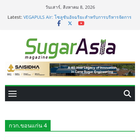
Skip
วันเสาร์, สิงหาคม 8, 2026
to
Latest:
VEGAPULS Air: โซลูชันอัจฉริยะสำหรับการบริหารจัดการ
content
ถังเก็บในอุตสาหกรรมน้ำตาล
เปลี่ยนของเสียจากน้ำตาลสู่โปรตีน: Planetary เดินหน้า
ขยายนวัตกรรมด้านเทคโนโลยีอาหาร
GC เปิดโรงงาน NatureWorks แห่งใหม่ ผลิต PLA ครบ
วงจร ดันไทยสู่ศูนย์กลางไบโอพลาสติกของเอเชีย
อุตสาหกรรมเอทานอลไทยพร้อมรับ E20 โรงงาน 28 แห่งมี
กำลังผลิตรวม 7.2 ล้านลิตร/วัน
เครื่องแยกสีความแม่นยำสูง ยกระดับคุณภาพน้ำตาลและ
ประสิทธิภาพการผลิต
กวก.ขอนแก่น 4