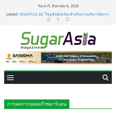
Skip
วันเสาร์, สิงหาคม 8, 2026
to
Latest:
VEGAPULS Air: โซลูชันอัจฉริยะสำหรับการบริหารจัดการ
content
ถังเก็บในอุตสาหกรรมน้ำตาล
เปลี่ยนของเสียจากน้ำตาลสู่โปรตีน: Planetary เดินหน้า
ขยายนวัตกรรมด้านเทคโนโลยีอาหาร
GC เปิดโรงงาน NatureWorks แห่งใหม่ ผลิต PLA ครบ
วงจร ดันไทยสู่ศูนย์กลางไบโอพลาสติกของเอเชีย
อุตสาหกรรมเอทานอลไทยพร้อมรับ E20 โรงงาน 28 แห่งมี
กำลังผลิตรวม 7.2 ล้านลิตร/วัน
เครื่องแยกสีความแม่นยำสูง ยกระดับคุณภาพน้ำตาลและ
ประสิทธิภาพการผลิต
การลดการปล่อยก๊าซคาร์บอน