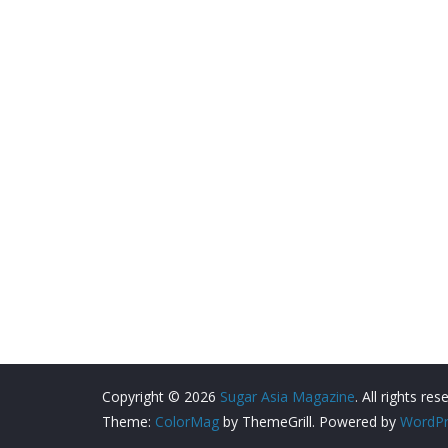
Copyright © 2026
Sugar Asia Magazine
. All rights res
Theme:
ColorMag
by ThemeGrill. Powered by
WordPr