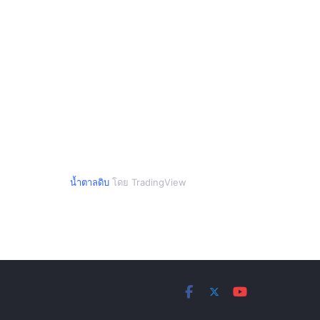
น้ำตาลดิบ
โดย TradingView