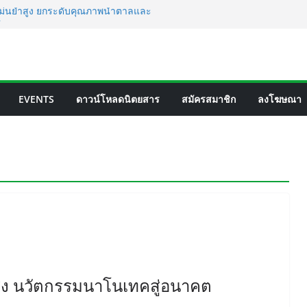
แม่นยำสูง ยกระดับคุณภาพน้ำตาลและ
ิต
ูชันอัจฉริยะสำหรับการบริหารจัดการถังเก็บใน
ล
น้ำตาลสู่โปรตีน: Planetary เดินหน้าขยาย
โนโลยีอาหาร
tureWorks แห่งใหม่ ผลิต PLA ครบวงจร ดัน
EVENTS
ดาวน์โหลดนิตยสาร
สมัครสมาชิก
ลงโฆษณา
โอพลาสติกของเอเชีย
ลไทยพร้อมรับ E20 โรงงาน 28 แห่งมีกำลัง
ตร/วัน
สูง นวัตกรรมนาโนเทคสู่อนาคต