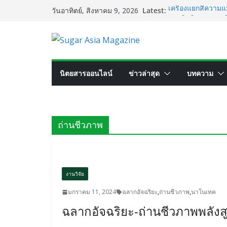
Skip
Latest:
เครื่องแยกสีความ
วันอาทิตย์, สิงหาคม 9, 2026
to
ประสิทธิภาพการผล
VEGAPULS Air: โซล
content
อุตสาหกรรมน้ำตา
เปลี่ยนของเสียจาก
นวัตกรรมด้านเทค
GC เปิดโรงงาน Na
นิตยสารออนไลน์
ข่าวล่าสุด
บทความ
ไทยสู่ศูนย์กลางไบ
อุตสาหกรรมเอทานอ
ผลิตรวม 7.2 ล้านลิ
ถ่านชีวภาพ
งานวิจัย
มกราคม 11, 2024
ฉลากอัจฉริยะ
,
ถ่านชีวภาพ
,
นาโนเทค
ฉลากอัจฉริยะ-ถ่านชีวภาพพลัง