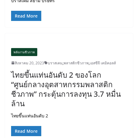
บราสเคม สยาม บริษัทร
Read More
พลังงานชีวภาพ
สิงหาคม 20, 2023
บราสเคม
,
พลาสติกชีวภาพ
,
เอสซีจี เคมิคอลส์
ไทยขึ้นแท่นอันดับ 2 ของโลก
“ศูนย์กลางอุตสาหกรรมพลาสติก
ชีวภาพ” กระตุ้นการลงทุน 3.7 หมื่น
ล้าน
ไทยขึ้นแท่นอันดับ 2
Read More