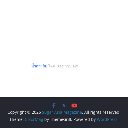
น้ำตาลดิบ
โดย TradingView
Copyright © 2026
Sugar Asia Magazine
. All rights reserved.
Theme:
ColorMag
by ThemeGrill. Powered by
WordPress
.