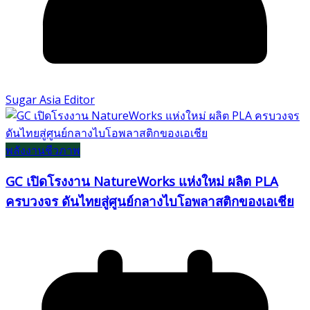
Sugar Asia Editor
พลังงานชีวภาพ
GC เปิดโรงงาน NatureWorks แห่งใหม่ ผลิต PLA
ครบวงจร ดันไทยสู่ศูนย์กลางไบโอพลาสติกของเอเชีย