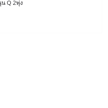
น Q 2พุ่ง