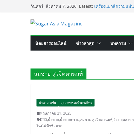
Skip
Latest:
เครื่องแยกสีความแม
วันศุกร์, สิงหาคม 7, 2026
to
ประสิทธิภาพการผลิต
VEGAPULS Air: โซลูช
content
อุตสาหกรรมน้ำตาล
เปลี่ยนของเสียจากน้ำ
นวัตกรรมด้านเทคโน
GC เปิดโรงงาน Natur
นิตยสารออนไลน์
ข่าวล่าสุด
บทความ
ไทยสู่ศูนย์กลางไบโอ
อุตสาหกรรมเอทานอลไท
ผลิตรวม 7.2 ล้านลิตร
สมชาย สุวจิตตานนท์
น้ำตาลเอเชีย
อุตสาหกรรมน้ำตาลไทย
พฤษภาคม 21, 2025
KTIS
,
น้ำตาล
,
น้ำตาลทราย
,
สมชาย สุวจิตตานนท์
,
อ้อย
,
อุตสาหก
โรงไฟฟ้าชีวมวล