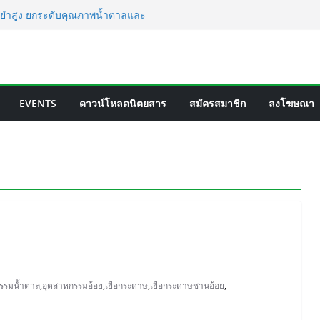
่นยำสูง ยกระดับคุณภาพน้ำตาลและ
ันอัจฉริยะสำหรับการบริหารจัดการถังเก็บใน
ตาลสู่โปรตีน: Planetary เดินหน้าขยาย
โลยีอาหาร
eWorks แห่งใหม่ ผลิต PLA ครบวงจร ดัน
EVENTS
ดาวน์โหลดนิตยสาร
สมัครสมาชิก
ลงโฆษณา
พลาสติกของเอเชีย
ยพร้อมรับ E20 โรงงาน 28 แห่งมีกำลัง
/วัน
รรมน้ำตาล
,
อุตสาหกรรมอ้อย
,
เยื่อกระดาษ
,
เยื่อกระดาษชานอ้อย
,