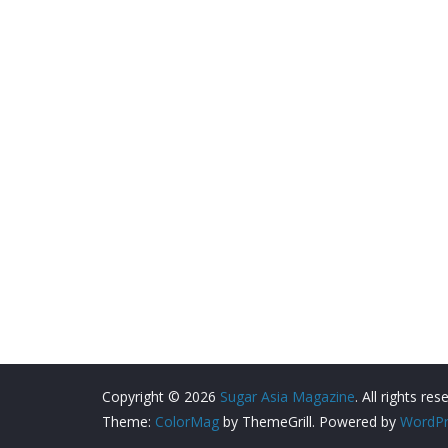
Copyright © 2026
Sugar Asia Magazine
. All rights res
Theme:
ColorMag
by ThemeGrill. Powered by
WordPr