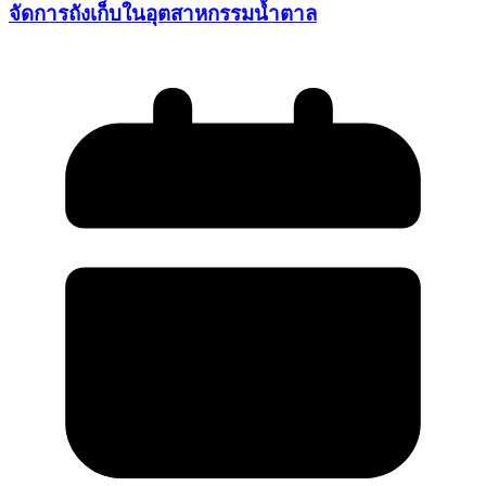
จัดการถังเก็บในอุตสาหกรรมน้ำตาล