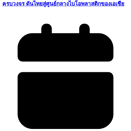
ครบวงจร ดันไทยสู่ศูนย์กลางไบโอพลาสติกของเอเชีย