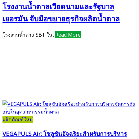
โรงงานน้ำตาลเวียดนามและรัฐบาล
เยอรมัน จับมือขยายธุรกิจผลิตน้ำตาล
โรงงานน้ำตาล SBT ในเ
Read More
ผลิตภัณฑ์ใหม่
VEGAPULS Air: โซลูชันอัจฉริยะสำหรับการบริหาร