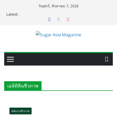
Skip
วันศุกร์, สิงหาคม 7, 2026
to
Latest:
content
เอลิทิลีนชีวภาพ
พลังงานชีวภาพ