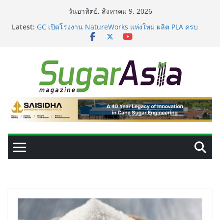
Skip
วันอาทิตย์, สิงหาคม 9, 2026
to
Latest:
GC เปิดโรงงาน NatureWorks แห่งใหม่ ผลิต PLA ครบ
content
วงจร ดันไทยสู่ศูนย์กลางไบโอพลาสติกของเอเชีย
อุตสาหกรรมเอทานอลไทยพร้อมรับ E20 โรงงาน 28 แห่งมี
กำลังผลิตรวม 7.2 ล้านลิตร/วัน
เครื่องแยกสีความแม่นยำสูง ยกระดับคุณภาพน้ำตาลและ
ประสิทธิภาพการผลิต
VEGAPULS Air: โซลูชันอัจฉริยะสำหรับการบริหารจัดการ
ถังเก็บในอุตสาหกรรมน้ำตาล
เปลี่ยนของเสียจากน้ำตาลสู่โปรตีน: Planetary เดินหน้า
ขยายนวัตกรรมด้านเทคโนโลยีอาหาร