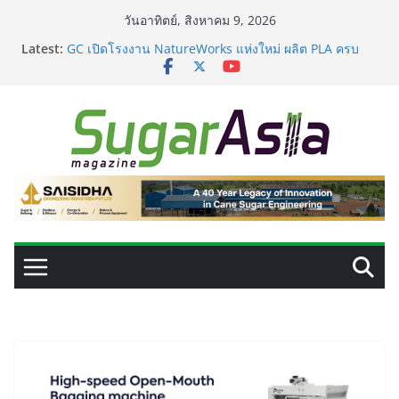
Skip
วันอาทิตย์, สิงหาคม 9, 2026
เปลี่ยนของเสียจากน้ำตาลสู่โปรตีน: Planetary เดินหน้า
to
Latest:
ขยายนวัตกรรมด้านเทคโนโลยีอาหาร
content
GC เปิดโรงงาน NatureWorks แห่งใหม่ ผลิต PLA ครบ
วงจร ดันไทยสู่ศูนย์กลางไบโอพลาสติกของเอเชีย
อุตสาหกรรมเอทานอลไทยพร้อมรับ E20 โรงงาน 28 แห่งมี
กำลังผลิตรวม 7.2 ล้านลิตร/วัน
เครื่องแยกสีความแม่นยำสูง ยกระดับคุณภาพน้ำตาลและ
ประสิทธิภาพการผลิต
VEGAPULS Air: โซลูชันอัจฉริยะสำหรับการบริหารจัดการ
ถังเก็บในอุตสาหกรรมน้ำตาล