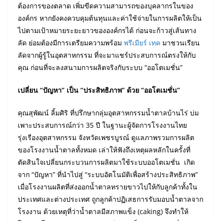
ต้องการของตลาด เพิ่มขีดความสามารถของบุคลากรในของ
องค์กร หากยังคงควบคุมต้นทุนและค่าใช้จ่ายในการผลิตให้เป็น
ไปตามเป้าหมายระยะยาวขององค์กรได้ ก่อนจะก้าวสู่เส้นทาง
ลัด ย่อมต้องมีการเตรียมความพร้อม
พรีเมียร์ เทค
มาชวนเรียน
ลัดจากผู้รู้ในอุตสาหกรรม ที่จะมาแชร์ประสบการณ์ตรงให้กับ
คุณ ก่อนที่จะลงสนามการผลิตจริงกับระบบ “ออโตเมชั่น”
เปลี่ยน “ปัญหา” เป็น “ประสิทธิภาพ” ด้วย “ออโตเมชั่น”
คุณสุพัฒน์ ลิ้มศิริ ที่ปรึกษากลุ่มอุตสาหกรรมน้ำตาลบ้านไร่ บ่ม
เพาะประสบการณ์กว่า 35 ปี ในฐานะผู้จัดการโรงงานไทย
รุ่งเรืองอุตสาหกรรม จังหวัดเพชรบูรณ์ ดูแลภาพรวมการผลิต
ของโรงงานน้ำตาลทั้งหมด เล่าให้ฟังถึงเหตุผลหลักในครั้งที่
ตัดสินใจเปลี่ยนกระบวนการผลิตมาใช้ระบบออโตเมชั่น เกิด
จาก “ปัญหา” ที่นำไปสู่ “ระบบอัตโนมัติเพื่อสร้างประสิทธิภาพ”
เมื่อโรงงานผลิตที่ส่งออกน้ำตาลทรายขาวไปให้กับลูกค้าทั้งใน
ประเทศและต่างประเทศ ถูกลูกค้าปฏิเสธการรับมอบน้ำตาลจาก
โรงงาน ด้วยเหตุที่ว่าน้ำตาลมีสภาพแข็ง (caking) จึงทำให้