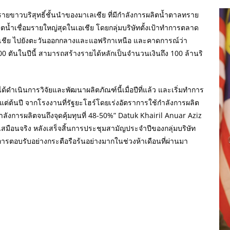
ายขาวบริสุทธิ์ชั้นนำของมาเลเซีย ที่มีกำลังการผลิตน้ำตาลทราย
้ผลิตน้ำเชื่อมรายใหญ่สุดในเอเชีย โดยกลุ่มบริษัทตั้งเป้าทำการตลาด
อเชีย ไปยังตะวันออกกลางและแอฟริกาเหนือ และคาดการณ์ว่า
00 ตันในปีนี้ สามารถสร้างรายได้หลักเป็นจำนวนเงินถึง 100 ล้านริ
ได้ดำเนินการวิจัยและพัฒนาผลิตภัณฑ์นี้เมื่อปีที่แล้ว และเริ่มทำการ
แต่ต้นปี จากโรงงานที่รัฐยะโฮร์โดยเร่งอัตราการใช้กำลังการผลิต
มกำลังการผลิตจนถึงจุดคุ้มทุนที่ 48-50%” Datuk Khairil Anuar Aziz
มือนจริง หลังเสร็จสิ้นการประชุมสามัญประจำปีของกลุ่มบริษัท
ับการตอบรับอย่างกระตือรือร้นอย่างมากในช่วงห้าเดือนที่ผ่านมา