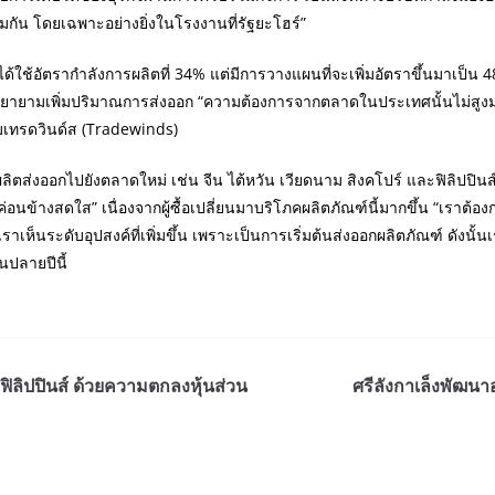
กัน โดยเฉพาะอย่างยิ่งในโรงงานที่รัฐยะโฮร์”
้ใช้อัตรากำลังการผลิตที่ 34% แต่มีการวางแผนที่จะเพิ่มอัตราขึ้นมาเป็น 4
พยายามเพิ่มปริมาณการส่งออก “ความต้องการจากตลาดในประเทศนั้นไม่สูงมากน
ลุ่มเทรดวินด์ส (Tradewinds)
ลิตส่งออกไปยังตลาดใหม่ เช่น จีน ไต้หวัน เวียดนาม สิงคโปร์ และฟิลิปปินส์
ค่อนข้างสดใส” เนื่องจากผู้ซื้อเปลี่ยนมาบริโภคผลิตภัณฑ์นี้มากขึ้น “เราต้
เราเห็นระดับอุปสงค์ที่เพิ่มขึ้น เพราะเป็นการเริ่มต้นส่งออกผลิตภัณฑ์ ดังน
นปลายปีนี้
ฟิลิปปินส์ ด้วยความตกลงหุ้นส่วน
ศรีลังกาเล็งพัฒน