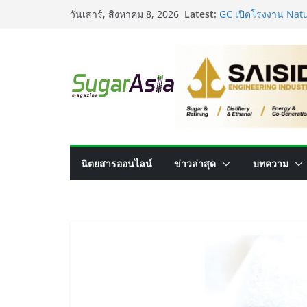
Skip
Latest:
GC เปิดโรงงาน Natu
วันเสาร์, สิงหาคม 8, 2026
to
ไทยสู่ศูนย์กลางไบโ
อุตสาหกรรมเอทานอลไ
content
ผลิตรวม 7.2 ล้านลิต
เครื่องแยกสีความแม
ประสิทธิภาพการผลิต
VEGAPULS Air: โซลู
อุตสาหกรรมน้ำตาล
เปลี่ยนของเสียจากน้
นวัตกรรมด้านเทคโน
นิตยสารออนไลน์
ข่าวล่าสุด
บทความ