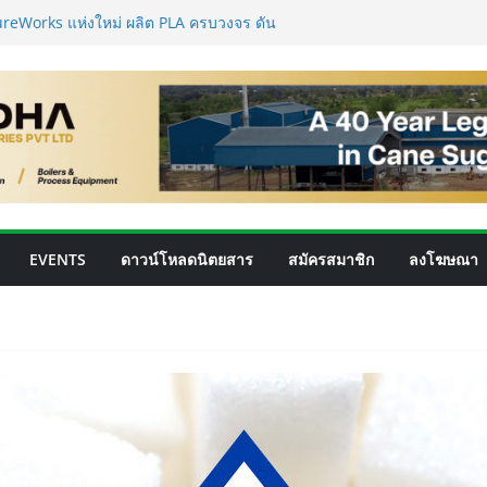
reWorks แห่งใหม่ ผลิต PLA ครบวงจร ดัน
อพลาสติกของเอเชีย
ทยพร้อมรับ E20 โรงงาน 28 แห่งมีกำลัง
ร/วัน
่นยำสูง ยกระดับคุณภาพน้ำตาลและ
ชันอัจฉริยะสำหรับการบริหารจัดการถังเก็บใน
ำตาลสู่โปรตีน: Planetary เดินหน้าขยาย
โลยีอาหาร
EVENTS
ดาวน์โหลดนิตยสาร
สมัครสมาชิก
ลงโฆษณา