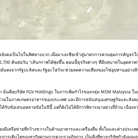
งการยังคงเป็นไปในทิศทางบวก เมื่อมาเลเซียเข้าสู่มาตรการควบคุมการสัญจ
00 ตันต่อวัน “เส้นกราฟได้พุ่งขึ้น ตอนนี้ธุรกิจต่างๆ ที่มีบทบาทในอุตสาหก
มมั่นคงจากรัฐปะลิสและรัฐยะโฮร์จะช่วยลดความเสี่ยงของโซ่อุปทานอย่าง
 นั่นคือบริษัท FGV Holdings ในการเพิ่มกำไรของกลุ่ม MSM Malaysia ในเมื
่วมในภาคเกษตรอาหารของประเทศ และมีการสนับสนุนเศรษฐกิจและสังคมใน
ได้รับข้อเสนอหลายข้อในปีนี้ แต่ก็ยังไม่ได้มีการพิจารณาอย่างถี่ถ้วน เนื่อง
องมีเครือข่ายที่กว้างขวางในด้านอาหารและเครื่องดื่ม ทั้งในและต่างประเทศ
ารเติบโตของธุรกิจผ่านการควบรวมกิจการ เป็นสิ่งที่ทางบริษัทกำลังมองอย่า