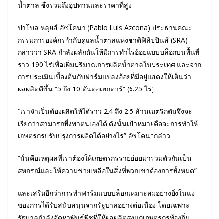
น้ำตาล ซึ่งรวมถึงอุปทานและราคาที่สูง
ปาโบล หลุยส์ อัซโคนา (Pablo Luis Azcona) ประธานคณะ
กรรมการองค์กรกำกับดูแลน้ำตาลแห่งชาติฟิลิปปินส์ (SRA)
กล่าวว่า SRA กำลังผลักดันให้มีการทำไร่อ้อยแบบบล็อกบนพื้นที่
ราว 190 ไร่เพื่อเพิ่มปริมาณการผลิตน้ำตาลในประเทศ และจาก
การประเมินเบื้องต้นกับฟาร์มแปลงอ้อยที่มีอยู่แสดงให้เห็นว่า
ผลผลิตดีขึ้น “5 ถึง 10 ตันต่อเฮกตาร์” (6.25 ไร่)
“เราจำเป็นต้องผลิตให้ได้ราว 2.4 ถึง 2.5 ล้านเมตริกตันจึงจะ
เรียกว่าสามารถพึ่งพาตนเองได้ ดังนั้นเป้าหมายคือจะการทำให้
เกษตรกรปรับปรุงการผลิตได้อย่างไร” อัซโคนากล่าว
“นั่นคือเหตุผลที่เราต้องให้เกษตรกรรายย่อยมารวมตัวกันเป็น
สหกรณ์และให้ความช่วยเหลือในสิ่งที่พวกเขาต้องการทั้งหมด”
และเสริมอีกว่าการทำฟาร์มแบบบล็อกเหมาะสมอย่างยิ่งในแง่
ของการได้รับสนับสนุนจากรัฐบาลอย่างต่อเนื่อง โดยเฉพาะ
รัฐบาลกำลังจัดหาพันธุ์พืชที่ให้ผลผลิตสูงแก่เกษตรกรท้องถิ่น