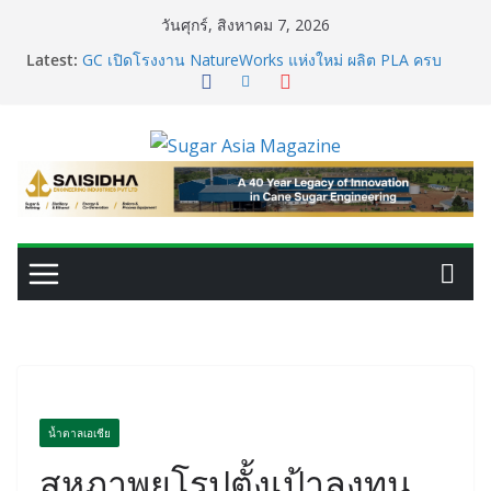
Skip
วันศุกร์, สิงหาคม 7, 2026
to
Latest:
GC เปิดโรงงาน NatureWorks แห่งใหม่ ผลิต PLA ครบ
content
วงจร ดันไทยสู่ศูนย์กลางไบโอพลาสติกของเอเชีย
อุตสาหกรรมเอทานอลไทยพร้อมรับ E20 โรงงาน 28 แห่งมี
กำลังผลิตรวม 7.2 ล้านลิตร/วัน
เครื่องแยกสีความแม่นยำสูง ยกระดับคุณภาพน้ำตาลและ
ประสิทธิภาพการผลิต
VEGAPULS Air: โซลูชันอัจฉริยะสำหรับการบริหารจัดการ
ถังเก็บในอุตสาหกรรมน้ำตาล
เปลี่ยนของเสียจากน้ำตาลสู่โปรตีน: Planetary เดินหน้า
ขยายนวัตกรรมด้านเทคโนโลยีอาหาร
น้ำตาลเอเชีย
สหภาพยุโรปตั้งเป้าลงทุน