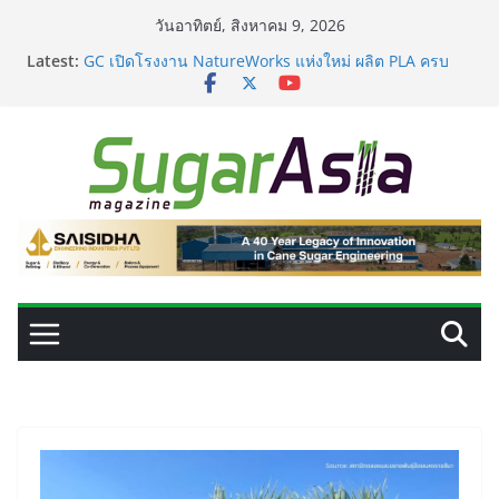
Skip
วันอาทิตย์, สิงหาคม 9, 2026
to
Latest:
GC เปิดโรงงาน NatureWorks แห่งใหม่ ผลิต PLA ครบ
content
วงจร ดันไทยสู่ศูนย์กลางไบโอพลาสติกของเอเชีย
อุตสาหกรรมเอทานอลไทยพร้อมรับ E20 โรงงาน 28 แห่งมี
กำลังผลิตรวม 7.2 ล้านลิตร/วัน
เครื่องแยกสีความแม่นยำสูง ยกระดับคุณภาพน้ำตาลและ
ประสิทธิภาพการผลิต
VEGAPULS Air: โซลูชันอัจฉริยะสำหรับการบริหารจัดการ
ถังเก็บในอุตสาหกรรมน้ำตาล
เปลี่ยนของเสียจากน้ำตาลสู่โปรตีน: Planetary เดินหน้า
ขยายนวัตกรรมด้านเทคโนโลยีอาหาร