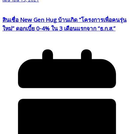
สินเชื่อ New Gen Hug บ้านเกิด “โครงการเพื่อคนรุ่น
ใหม่” ดอกเบี้ย 0-4% ใน 3 เดือนแรกจาก “ธ.ก.ส.”