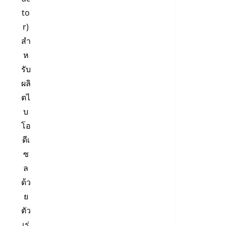
to
r)
สำ
ห
รับ
ผลิ
ตไ
บ
โอ
ดีเ
ซ
ล
ด้ว
ย
ตัว
เร่