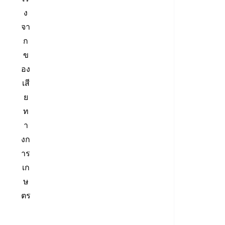
ง
จา
ก
ข
อง
เสี
ย
ท
า
งก
าร
เก
ษ
ตร