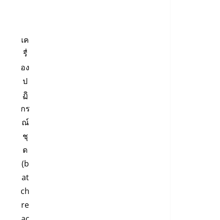
เค
รื่
อง
ป
ฏิ
กร
ณ์
ชุ
ด
(b
at
ch
re
ac