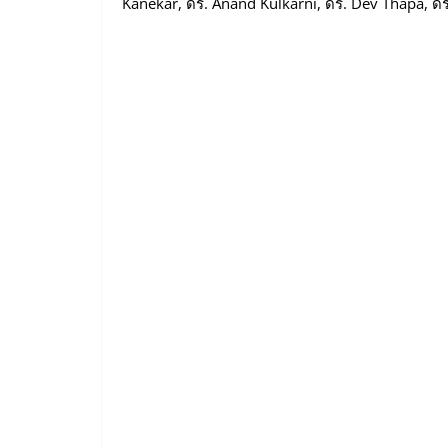
Kanekar, ดร. Anand Kulkarni, ดร. Dev Thapa, ดร