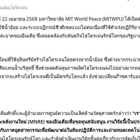
รมอ้อย
,
ไฮโดรเจน
ที่ 22 เมษายน 2568 มหาวิทยาลัย MIT World Peace (MITWPU) ได้เปิดตั
น้ำอ้อย และระบบปฏิกรณ์ชีวดีเซลแบบไม่ต่อเนื่องที่ใช้ตัวเร่งปฏิกิ
งงานสะอาดของอินเดีย ซึ่งสอดคล้องกับพันธกิจไฮโดรเจนรักษ์โลกของรัฐ
ที่ใช้จุลินทรีย์สร้างไฮโดรเจนโดยตรงจากน้ำอ้อย ซึ่งต่างจากกระบวนก
ำเสียแทนน้ำบริสุทธิ์ ซึ่งช่วยลดต้นทุนการผลิตไฮโดรเจนลงไปอย่างมาก
าะนอกจากจะสร้างไฮโดรเจนที่เป็นมิตรกับโลกแล้ว ยังช่วยเปลี่ยนก๊าซคา
ิมศักดิ์และผู้อำนวยการศูนย์ความเป็นเลิศด้านวัสดุศาสตร์กล่าวว่า
“เร
ังงานใหม่ (MNRE) ของอินเดียเพื่อขอทุนสนับสนุน งานวิจัยนี้เป็นปร
ือกับภาคอุตสาหกรรมเพื่อพัฒนาต่อในห้องปฏิบัติการและถ่ายทอดเทคโ
านไฮโดรเจนรักษ์โลก และกำลังดำเนินงานวิจัยขั้นสูงเกี่ยวกับการจัดเก็