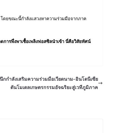
ีย โดยขณะนี้กำลังแสวงหาความร่วมมือจากภาค
รพึ่งพาเชื้อเพลิงฟอสซิลนำเข้า นี่คือวิสัยทัศน์
นึกกำลังเสริมความร่วมมือเวียดนาม–อินโดนีเซีย
ดันโมเดลเกษตรกรรมอัจฉริยะสู่เวทีภูมิภาค