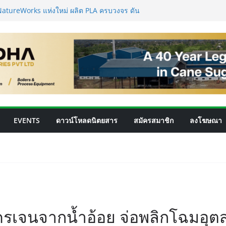
atureWorks แห่งใหม่ ผลิต PLA ครบวงจร ดัน
ไบโอพลาสติกของเอเชีย
อลไทยพร้อมรับ E20 โรงงาน 28 แห่งมีกำลัง
ลิตร/วัน
ามแม่นยำสูง ยกระดับคุณภาพน้ำตาลและ
ผลิต
ซลูชันอัจฉริยะสำหรับการบริหารจัดการถังเก็บใน
าล
ากน้ำตาลสู่โปรตีน: Planetary เดินหน้าขยาย
คโนโลยีอาหาร
EVENTS
ดาวน์โหลดนิตยสาร
สมัครสมาชิก
ลงโฆษณา
โดรเจนจากน้ำอ้อย จ่อพลิกโฉมอุ