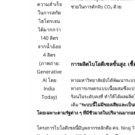
ความสำเร็จ
ช่วยในการดักจับ CO₂ ด้วย
ในการสกัด
ไฮโดรเจน
ได้มากกว่า
140 ลิตร
จากน้ำอ้อย
4 ลิตร
(ภาพถ่าย:
การผลิตไบโอดีเซลขั้นสูง: เ
Generative
AI โดย
ทางมหาวิทยาลัยยังได้พัฒนาระบบปฏ
India
ทางการเกษตรแบบเนื้อผสมซึ่งแปรรู
ร้อนในระดับคงที่ ทำให้ได้ผลผลิต
Today)
เติม
“ระบบนี้ไม่มีของเสียและเป็
โดยเฉพาะตามรัฐต่าง ๆ ที่มีชีวมวลในปริมาณมากอ
โครงการไบโอดีเซลนี้มีบุคลากรหลักคือ ศจ. Niraj T