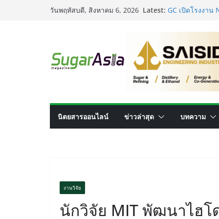
Skip
Latest:
GC เปิดโรงงาน N
วันพฤหัสบดี, สิงหาคม 6, 2026
to
ไทยสู่ศูนย์กลาง
อุตสาหกรรมเอทาน
content
ผลิตรวม 7.2 ล้าน
เครื่องแยกสีคว
ประสิทธิภาพการ
VEGAPULS Air: โ
อุตสาหกรรมน้ำต
เปลี่ยนของเสียจ
นวัตกรรมด้านเท
นิตยสารออนไลน์
ข่าวล่าสุด
บทความ
งานวิจัย
นักวิจัย MIT พัฒนาไฮ