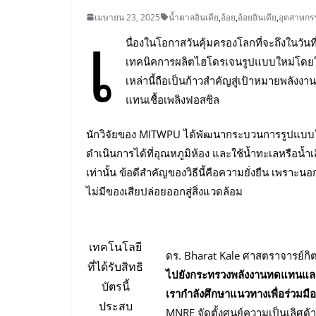
เ
เมษายน 23, 2025
น้ำตาลอินเดีย
,
อ้อย
,
อ้อยอินเดีย
,
อุตสาหกร
นื่องในโอกาสวันคุ้มครองโลกที่จะถึงในวัน
เทคนิคการผลิตไฮโดรเจนรูปแบบใหม่โดยใช้
เหล่านี้ถือเป็นก้าวสำคัญสู่เป้าหมายพลั
แทนเชื้อเพลิงฟอสซิล
นักวิจัยของ MITWPU ได้พัฒนากระบวนการรูปแบบใหม่
ดำเนินการได้ที่อุณหภูมิห้อง และใช้น้ำทะเลหรือน้
เท่านั้น ข้อดีสำคัญของวิธีนี้คือความยั่งยืน เพร
ไม่มีของเสียปล่อยออกสู่สิ่งแวดล้อม
เทคโนโลยี
ดร. Bharat Kale ศาสตราจารย์กิตต
ที่ได้รับสิทธิ
ไปยังกระทรวงพลังงานทดแทนและพล
บัตรนี้
เรากำลังศึกษาแนวทางเพื่อร่วมม
ประสบ
MNRE จัดตั้งศูนย์ความเป็นเลิศด้