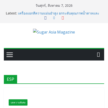
Skip
วันศุกร์, สิงหาคม 7, 2026
to
Latest:
เครื่องแยกสีความแม่นยำสูง ยกระดับคุณภาพน้ำตาลและ
content
ประสิทธิภาพการผลิต
VEGAPULS Air: โซลูชันอัจฉริยะสำหรับการบริหารจัดการ
ถังเก็บในอุตสาหกรรมน้ำตาล
เปลี่ยนของเสียจากน้ำตาลสู่โปรตีน: Planetary เดินหน้า
ขยายนวัตกรรมด้านเทคโนโลยีอาหาร
GC เปิดโรงงาน NatureWorks แห่งใหม่ ผลิต PLA ครบ
วงจร ดันไทยสู่ศูนย์กลางไบโอพลาสติกของเอเชีย
อุตสาหกรรมเอทานอลไทยพร้อมรับ E20 โรงงาน 28 แห่งมี
กำลังผลิตรวม 7.2 ล้านลิตร/วัน
ESP
บทความพิเศษ