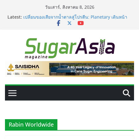
Skip
วันเสาร์, สิงหาคม 8, 2026
to
Latest:
เปลี่ยนของเสียจากน้ำตาลสู่โปรตีน: Planetary เดินหน้า
content
ขยายนวัตกรรมด้านเทคโนโลยีอาหาร
GC เปิดโรงงาน NatureWorks แห่งใหม่ ผลิต PLA ครบ
วงจร ดันไทยสู่ศูนย์กลางไบโอพลาสติกของเอเชีย
อุตสาหกรรมเอทานอลไทยพร้อมรับ E20 โรงงาน 28 แห่งมี
กำลังผลิตรวม 7.2 ล้านลิตร/วัน
เครื่องแยกสีความแม่นยำสูง ยกระดับคุณภาพน้ำตาลและ
ประสิทธิภาพการผลิต
VEGAPULS Air: โซลูชันอัจฉริยะสำหรับการบริหารจัดการ
ถังเก็บในอุตสาหกรรมน้ำตาล
Rabin Worldwide