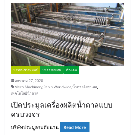
ข่าวประชาสัมพันธ์
บทความพิเศษ
เรื่องเด่น
มกราคม 27, 2020
Meco Machinery
,
Rabin Worldwide
,
น้ำตาลอิสราเอล
,
เทคโนโลยีน้ำตาล
เปิดประมูลเครื่องผลิตนํ้าตาลแบบ
ครบวงจร
บริษัทประมูลระดับนาน
Read More