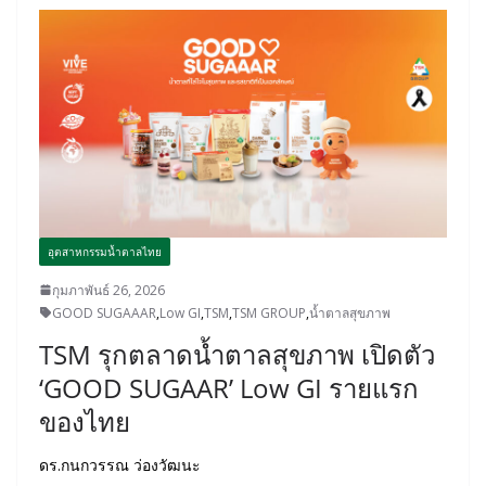
อุตสาหกรรมน้ำตาลไทย
กุมภาพันธ์ 26, 2026
GOOD SUGAAAR
,
Low GI
,
TSM
,
TSM GROUP
,
น้ำตาลสุขภาพ
TSM รุกตลาดน้ำตาลสุขภาพ เปิดตัว
‘GOOD SUGAAR’ Low GI รายแรก
ของไทย
ดร.กนกวรรณ ว่องวัฒนะ