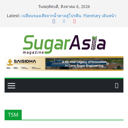
Skip
วันพฤหัสบดี, สิงหาคม 6, 2026
to
Latest:
เปลี่ยนของเสียจากน้ำตาลสู่โปรตีน: Planetary เดินหน้า
content
ขยายนวัตกรรมด้านเทคโนโลยีอาหาร
GC เปิดโรงงาน NatureWorks แห่งใหม่ ผลิต PLA ครบ
วงจร ดันไทยสู่ศูนย์กลางไบโอพลาสติกของเอเชีย
อุตสาหกรรมเอทานอลไทยพร้อมรับ E20 โรงงาน 28 แห่งมี
กำลังผลิตรวม 7.2 ล้านลิตร/วัน
เครื่องแยกสีความแม่นยำสูง ยกระดับคุณภาพน้ำตาลและ
ประสิทธิภาพการผลิต
VEGAPULS Air: โซลูชันอัจฉริยะสำหรับการบริหารจัดการ
ถังเก็บในอุตสาหกรรมน้ำตาล
TSM