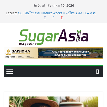
Skip
วันจันทร์, สิงหาคม 10, 2026
เปลี่ยนของเสียจากน้ำตาลสู่โปรตีน: Planetary เดินหน้า
to
Latest:
ขยายนวัตกรรมด้านเทคโนโลยีอาหาร
content
GC เปิดโรงงาน NatureWorks แห่งใหม่ ผลิต PLA ครบ
วงจร ดันไทยสู่ศูนย์กลางไบโอพลาสติกของเอเชีย
อุตสาหกรรมเอทานอลไทยพร้อมรับ E20 โรงงาน 28 แห่งมี
กำลังผลิตรวม 7.2 ล้านลิตร/วัน
เครื่องแยกสีความแม่นยำสูง ยกระดับคุณภาพน้ำตาลและ
ประสิทธิภาพการผลิต
VEGAPULS Air: โซลูชันอัจฉริยะสำหรับการบริหารจัดการ
ถังเก็บในอุตสาหกรรมน้ำตาล