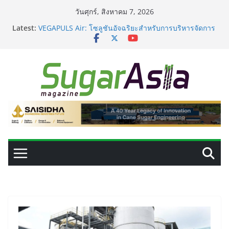
Skip
วันศุกร์, สิงหาคม 7, 2026
to
Latest:
VEGAPULS Air: โซลูชันอัจฉริยะสำหรับการบริหารจัดการ
content
ถังเก็บในอุตสาหกรรมน้ำตาล
เปลี่ยนของเสียจากน้ำตาลสู่โปรตีน: Planetary เดินหน้า
ขยายนวัตกรรมด้านเทคโนโลยีอาหาร
GC เปิดโรงงาน NatureWorks แห่งใหม่ ผลิต PLA ครบ
วงจร ดันไทยสู่ศูนย์กลางไบโอพลาสติกของเอเชีย
อุตสาหกรรมเอทานอลไทยพร้อมรับ E20 โรงงาน 28 แห่งมี
กำลังผลิตรวม 7.2 ล้านลิตร/วัน
เครื่องแยกสีความแม่นยำสูง ยกระดับคุณภาพน้ำตาลและ
ประสิทธิภาพการผลิต