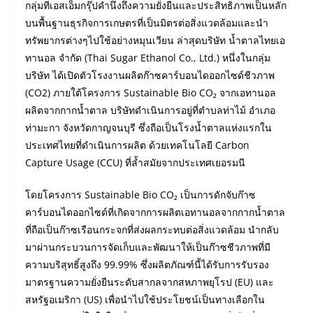
กลุ่มทีเอสเอ็มกรุ๊ปคำนึงถึงความยั่งยืนและประสิทธิภาพเป็นหลัก
บนพื้นฐานธุรกิจการเกษตรที่เป็นมิตรต่อสิ่งแวดล้อมและนำ
ทรัพยากรต่างๆไปใช้อย่างหมุนเวียน ล่าสุดบริษัท น้ำตาลไทยเอ
ทานอล จำกัด (Thai Sugar Ethanol Co., Ltd.) หนึ่งในกลุ่ม
บริษัท ได้เปิดตัวโรงงานผลิตก๊าซคาร์บอนไดออกไซด์ชีวภาพ
(CO2) ภายใต้โครงการ Sustainable Bio CO₂ จากเอทานอล
ผลิตจากกากน้ำตาล บริษัทดำเนินการอยู่ที่ตำบลท่าไม้ อำเภอ
ท่ามะกา จังหวัดกาญจนบุรี ซึ่งถือเป็นโรงน้ำตาลแห่งแรกใน
ประเทศไทยที่ดำเนินการผลิต ด้วยเทคโนโลยี Carbon
Capture Usage (CCU) ที่ล้ำสมัยจากประเทศเยอรมนี
โดยโครงการ Sustainable Bio CO₂ เป็นการดักจับก๊าซ
คาร์บอนไดออกไซด์ที่เกิดจากการผลิตเอทานอลจากกากน้ำตาล
ที่ถือเป็นก๊าซเรือนกระจกที่ส่งผลกระทบต่อสิ่งแวดล้อม นำกลับ
มาผ่านกระบวนการจัดเก็บและพัฒนาให้เป็นก๊าซชีวภาพที่มี
ความบริสุทธิ์สูงถึง 99.99% ซึ่งผลิตภัณฑ์นี้ได้รับการรับรอง
มาตรฐานความยั่งยืนระดับสากลจากสหภาพยุโรป (EU) และ
สหรัฐอเมริกา (US) เพื่อนำไปใช้ประโยชน์เป็นทางเลือกใน