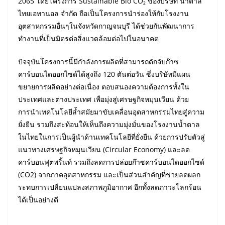
2065 โดยโครงการ Sustainable Bio CO₂ ของบริษัท น้ำตาล
ไทยเอทานอล จำกัด ถือเป็นโครงการนำร่องให้กับโรงงาน
อุตสาหกรรมอื่นๆในจังหวัดกาญจนบุรี ได้ช่วยกันพัฒนาการ
ทำงานที่เป็นมิตรต่อสิ่งแวดล้อมต่อไปในอนาคต
ปัจจุบันโครงการนี้มีกำลังการผลิตที่สามารถดักจับก๊าซ
คาร์บอนไดออกไซด์ได้สูงถึง 120 ตันต่อวัน ซึ่งบริษัทมีแผน
ขยายการผลิตอย่างต่อเนื่อง ตอบสนองความต้องการทั้งใน
ประเทศและต่างประเทศ เพื่อมุ่งสู่เศรษฐกิจหมุนเวียน ด้วย
การนำเทคโนโลยีล้ำสมัยมาขับเคลื่อนอุตสาหกรรมไทยสู่ความ
ยั่งยืน รวมถึงสะท้อนให้เห็นถึงความมุ่งมั่นของโรงงานน้ำตาล
ในไทยในการเป็นผู้นำด้านเทคโนโลยีที่ยั่งยืน ด้วยการปรับตัวสู่
แนวทางเศรษฐกิจหมุนเวียน (Circular Economy) และลด
คาร์บอนฟุตพริ้นท์ รวมถึงลดการปล่อยก๊าซคาร์บอนไดออกไซด์
(CO2) จากภาคอุตสาหกรรม และเป็นส่วนสำคัญที่ช่วยลดผลก
ระทบการเปลี่ยนแปลงสภาพภูมิอากาศ อีกทั้งลดภาวะโลกร้อน
ได้เป็นอย่างดี