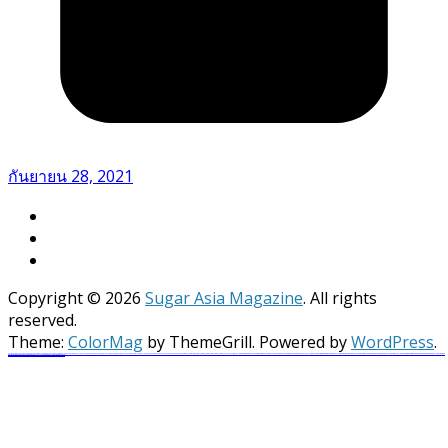
กันยายน 28, 2021
Copyright © 2026
Sugar Asia Magazine
. All rights
reserved.
Theme:
ColorMag
by ThemeGrill. Powered by
WordPress
.
vulkan vegas
vulkan casino
vulkan vegas casino
vulkan vegas login
vulkan vegas deutschland
vulkan vegas bonus code
vulkan vegas promo code
vulkan vegas österreich
vulkan vegas erfahrung
vulkan vegas bonus code 50 freispiele
1win
1 win
1win az
1win giriş
1win aviator
1 win az
1win azerbaycan
1win yukle
pin up
pinup
pin up casino
pin-up
pinup az
pin-up casino giriş
pin-up casino
pin-up kazino
pin up azerbaycan
pin up az
mostbet
mostbet uz
mostbet skachat
mostbet apk
mostbet uz kirish
mostbet online
mostbet casino
mostbet o'ynash
mostbet uz online
most bet
mostbet
mostbet az
mostbet giriş
mostbet yukle
mostbet indir
mostbet aviator
mostbet casino
mostbet azerbaycan
mostbet yükle
mostbet qeydiyyat