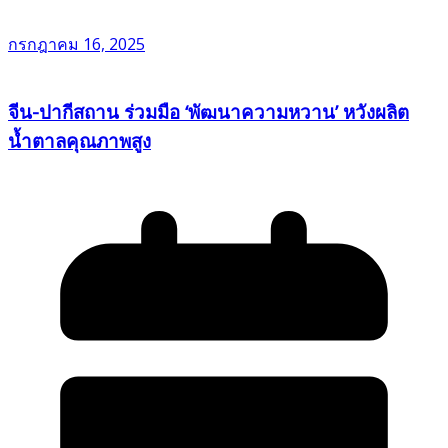
กรกฎาคม 16, 2025
จีน-ปากีสถาน ร่วมมือ ‘พัฒนาความหวาน’ หวังผลิต
น้ำตาลคุณภาพสูง