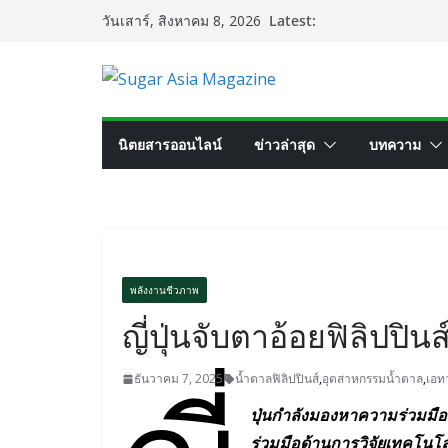
Skip
Latest:
วันเสาร์, สิงหาคม 8, 2026
to
content
นิตยสารออนไลน์
ข่าวล่าสุด
บทความ
พลังงานชีวภาพ
ญี่ปุ่นจับตาอ้อยฟิลิปป
ธันวาคม 7, 2025
น้ำตาลฟิลิปปินส์
,
อุตสาหกรรมน้ำตาล
,
เอท
ปุ่นกำลังมองหาความร่วมมื
ร่วมมือด้านการวิจัยเทคโนโล