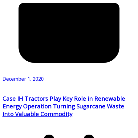
December 1, 2020
Case IH Tractors Play Key Role in Renewable
Energy Operation Turning Sugarcane Waste
into Valuable Commodity