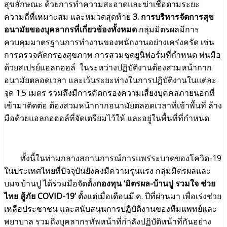
สุขลักษณะ ด้วยการทำความสะอาดและฆ่าเชื้อตามระยะ
ความถี่ที่เหมาะสม และหมวดสุดท้าย
3. การบริหารจัดการสุข
อนามัยของบุคลากรที่เกี่ยวข้องทั้งหมด
กลุ่มมิตรผลมีการ
ควบคุมมาตรฐานการทำงานของพนักงานอย่างเคร่งครัด เช่น
การตรวจคัดกรองสุขภาพ การสวมชุดยูนิฟอร์มที่กำหนด พ่นมือ
ด้วยสเปรย์แอลกอฮล์ ในระหว่างปฏิบัติงานต้องสวมหน้ากาก
อนามัยตลอดเวลา และเว้นระยะห่างในการปฏิบัติงานในแต่ละ
จุด 1.5 เมตร รวมถึงมีการคัดกรองความเสี่ยงบุคคลภายนอกที่
เข้ามาติดต่อ ต้องสวมหน้ากากอนามัยตลอดเวลาที่เข้าพื้นที่ ล้าง
มือด้วยแอลกอฮอล์ที่จัดเตรียมไว้ให้ และอยู่ในพื้นที่ที่กำหนด
ทั้งนี้ในท่ามกลางสถานการณ์การแพร่ระบาดของโควิด-19
ในประเทศไทยที่ปัจจุบันยังคงมีความรุนแรง กลุ่มมิตรผลและ
บมจ.บ้านปู ได้ร่วมมือจัดตั้ง
กองทุน ‘มิตรผล-บ้านปู รวมใจ ช่วย
ไทย สู้ภัย
COVID-19’
ตั้งแต่เมื่อเดือนมี.ค. ปีที่ผ่านมา เพื่อเร่งช่วย
เหลือประชาชน และสนับสนุนการปฏิบัติงานของทีมแพทย์และ
พยาบาล รวมถึงบุคลากรทัพหน้าที่กำลังปฏิบัติหน้าที่กันอย่าง